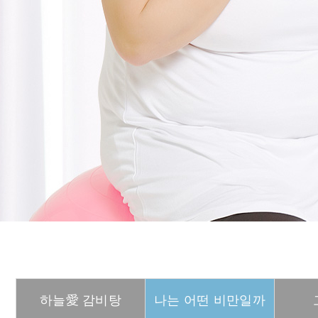
하늘愛 감비탕
나는 어떤 비만일까