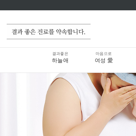
결과좋은
마음으로
하늘애
여성 愛