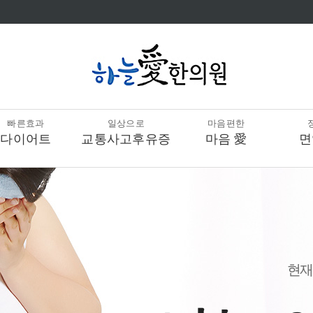
빠른효과
일상으로
마음편한
다이어트
교통사고후유증
마음 愛
면
현재