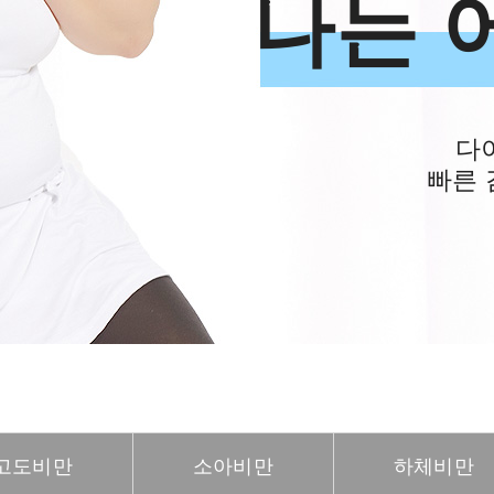
나는 
다
빠른 
고도비만
소아비만
하체비만